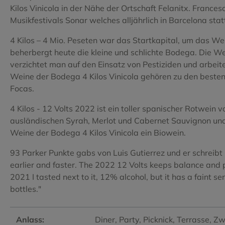
Tempranillo
Tempranill
Kilos Vinicola in der Nähe der Ortschaft Felanitx. France
Musikfestivals Sonar welches alljährlich in Barcelona stat
Tinta de Toro
Torrontes
4 Kilos – 4 Mio. Peseten war das Startkapital, um das W
Verdejo
Vijariego 
beherbergt heute die kleine und schlichte Bodega. Die W
verzichtet man auf den Einsatz von Pestiziden und arbeit
Viognier
Xarel.lo
Weine der Bodega 4 Kilos Vinicola gehören zu den besten 
Focas.
4 Kilos - 12 Volts 2022 ist ein toller spanischer Rotwei
ausländischen Syrah, Merlot und Cabernet Sauvignon und 
Weine der Bodega 4 Kilos Vinicola ein Biowein.
93 Parker Punkte gabs von Luis Gutierrez und er schreib
earlier and faster. The 2022 12 Volts keeps balance and p
2021 I tasted next to it, 12% alcohol, but it has a faint 
bottles."
Anlass:
Diner
, Party
, Picknick
, Terrasse
, Z