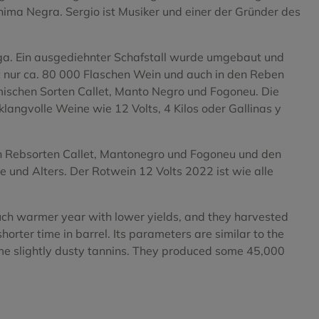
Anima Negra. Sergio ist Musiker und einer der Gründer des
ega. Ein ausgediehnter Schafstall wurde umgebaut und
t nur ca. 80 000 Flaschen Wein und auch in den Reben
imischen Sorten Callet, Manto Negro und Fogoneu. Die
langvolle Weine wie 12 Volts, 4 Kilos oder Gallinas y
chen Rebsorten Callet, Mantonegro und Fogoneu und den
und Alters. Der Rotwein 12 Volts 2022 ist wie alle
uch warmer year with lower yields, and they harvested
rter time in barrel. Its parameters are similar to the
 some slightly dusty tannins. They produced some 45,000