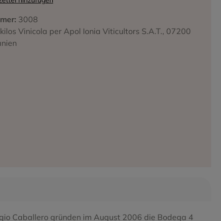
ettel hinzufügen
mer:
3008
kilos Vinicola per Apol Ionia Viticultors S.A.T., 07200
iffa
anien
ergio Caballero gründen im August 2006 die Bodega 4