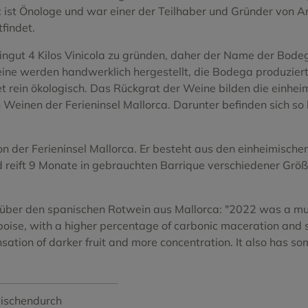
o Blanco
Tinta del Pais
sc ist Önologe und war einer der Teilhaber und Gründer von 
tfindet.
Treixadura
eingut 4 Kilos Vinicola zu gründen, daher der Name der Bod
Negro
Viura
eine werden handwerklich hergestellt, die Bodega produzier
et rein ökologisch. Das Rückgrat der Weine bilden die einhe
Xarel.lo Vermell
Weinen der Ferieninsel Mallorca. Darunter befinden sich so k
n von der Ferieninsel Mallorca. Er besteht aus den einheimis
reift 9 Monate in gebrauchten Barrique verschiedener Größe 
t über den spanischen Rotwein aus Mallorca: "2022 was a m
oise, with a higher percentage of carbonic maceration and sho
sensation of darker fruit and more concentration. It also has
wischendurch