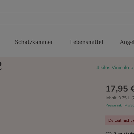
Schatzkammer
Lebensmittel
Ange
xakolina
Süßweine
Conca del Riu Anoia
Baboso Negro
2
4 kilos Vinicola 
Sherry
IGP Valdejalon
Cabernet Franc
Malaga
Cabernet Sauvignon
17,95 
Montsant
Chardonnay
Inhalt:
0.75 L
(
Preise inkl. MwSt
Priorato
Estaladiña
Derzeit nicht 
cra
Ribeiro
Garnacha Blanca