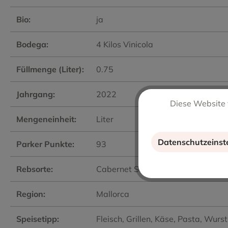
Bio:
ja
Bodega:
4 Kilos Vinicola
Füllmenge (Liter):
0.75
Jahrgang:
2022
Diese Website 
Mengeneinheit:
Liter
Datenschutzeinst
Parker Punkte:
93
Rebsorte:
Cabernet Sauvignon
, Callet
, Mant
Region:
Mallorca
Speisetipp:
Fleisch
, Grillen
, Käse
, Pasta
, Wurst