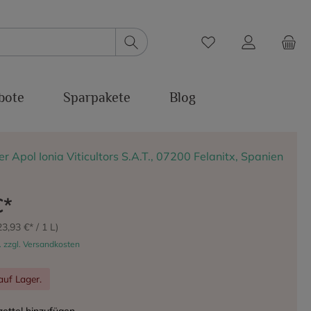
bote
Sparpakete
Blog
per Apol Ionia Viticultors S.A.T., 07200 Felanitx, Spanien
€*
23,93 €* / 1 L)
. zzgl. Versandkosten
auf Lager.