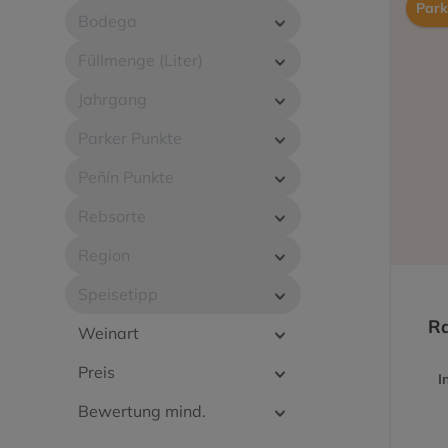
Park
Tempranillo
Tempranill
Bodega
Tinta de Toro
Torrontes
Füllmenge (Liter)
Verdejo
Vijariego 
Jahrgang
Parker Punkte
Viognier
Xarel.lo
Peñín Punkte
Rebsorte
Region
Speisetipp
Ra
Weinart
Preis
I
Bewertung mind.