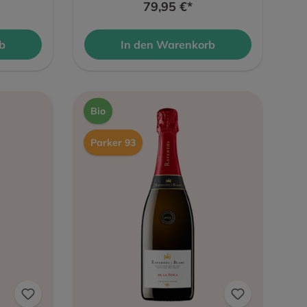
79,95 €*
b
In den Warenkorb
Bio
Parker 93