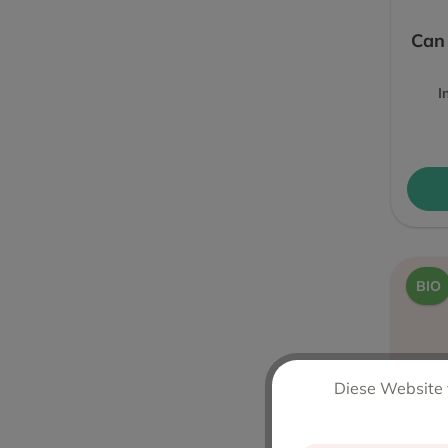
Can
I
BIO
Diese Website 