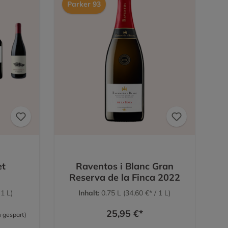
Parker 93
vé y Camps, Mascaró, Segur Viduas und Sumarroca.
n sich mittlerweile von der Appellation Cava losgesagt
de gegründet. Dabei handelt es sich um einen Verband an
 Region Penedès stammen. Sie arbeiten ausschließlich
isch.
 zu Cava
igen Cava genießen möchten, spielen nicht nur die
cheidende Rolle. Ebenso wichtig sind die
Rebsorten
, die
ein seinen einzigartigen Geschmack verleihen. Es
wie beim
Weißwein
.
orten für den weißen Schaumwein gehören Macabeo,
Für Rosé-Varianten vertrauen die Erzeuger hingegen auf
nta und Trepat.
et
Raventos i Blanc Gran
Reserva de la Finca 2022
rstmals 1617 erwähnt und gilt als die für Cava am
 1 L)
Inhalt:
0.75 L
(34,60 €* / 1 L)
 Rebsorte. Ihre großen und kompakten Trauben sind
abei erinnern sie geschmacklich an Wiesenblumen,
25,95 €*
 gespart)
te und verfügen über eine ausgeprägte Säurestruktur.