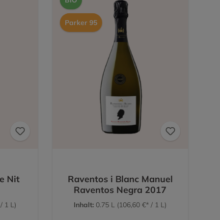
ässt zahlreiche Aromen des Cavas zum Vorschein kommen.
Parker 95
ten zu komplexen Gerichten, reifen Käsesorten oder
isen mit Geflügel oder Fisch profitieren von seiner
ruktur.
tet Sie durch Gerichte mit Meeresfrüchten, Krabben oder
er hervorragend zu Antipasti mit Jamon ibérico oder Pata
 Cavas harmonieren mit Desserts, Enten- oder
se mit Blauschimmel. Da dieser Cava einen besonders
, ist er für die meisten komplexen Hauptgerichte nicht
e Nit
Raventos i Blanc Manuel
Raventos Negra 2017
/ 1 L)
Inhalt:
0.75 L
(106,60 €* / 1 L)