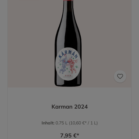
Karman 2024
Inhalt:
0.75 L
(10,60 €* / 1 L)
7,95 €*