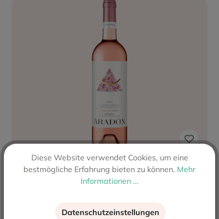
Diese Website verwendet Cookies, um eine
bestmögliche Erfahrung bieten zu können.
Mehr
Informationen ...
Aradon Rosado 2025
Datenschutzeinstellungen
Inhalt:
0.75 L
(9,27 €* / 1 L)