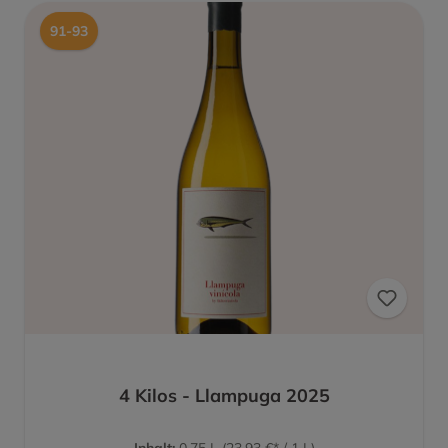
91-93
4 Kilos - Llampuga 2025
Inhalt:
0.75 L
(23,93 €* / 1 L)