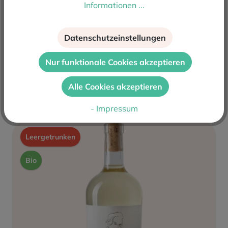
Informationen ...
Can Axartell Velomar Blanco 2024
Datenschutzeinstellungen
Inhalt:
0.75 L
(13,27 €* / 1 L)
9,95 €*
Nur funktionale Cookies akzeptieren
Alle Cookies akzeptieren
Details
- Impressum
Leergetrunken
Bio