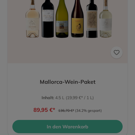
Mallorca-Wein-Paket
Inhalt:
4.5 L
(19,99 €* / 1 L)
89,95 €*
136,70 €*
(34.2% gespart)
In den Warenkorb