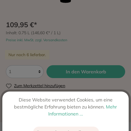
109,95 €*
Inhalt:
0.75 L
(146,60 €* / 1 L)
Preise inkl. MwSt. zzgl. Versandkosten
Nur noch 6 lieferbar.
In den Warenkorb
Zum Merkzettel hinzufügen
Produktnummer:
3402
Diese Website verwendet Cookies, um eine
Hersteller:
Bodegas Aalto, Quintanilla de Arriba,
bestmögliche Erfahrung bieten zu können.
Mehr
Spanien
Informationen ...