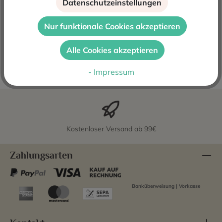
Datenschutzeinstellungen
Beschreibung
Aalto PS 2023 - PS bedeutet Pagos Seleccionados - ist
Nur funktionale Cookies akzeptieren
eine Selektion einzelner Weinbergslagen. Der spanische
Rotwein ist ei…
Mehr
Alle Cookies akzeptieren
Bewertungen
- Impressum
Kostenloser Versand ab 99€
Zahlungsarten
Banküberweisung | Vorkasse