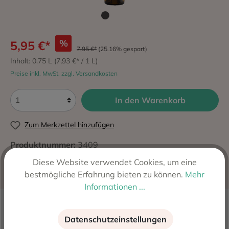
%
5,95 €*
7,95 €*
(25.16% gespart)
Inhalt:
0.75 L
(7,93 €* / 1 L)
Preise inkl. MwSt. zzgl. Versandkosten
In den Warenkorb
Zum Merkzettel hinzufügen
Produktnummer:
3409
Hersteller:
Viveros Cambra SAT, Ontinyent - Valencia,
Diese Website verwendet Cookies, um eine
Spanien
bestmögliche Erfahrung bieten zu können.
Mehr
Informationen ...
Beschreibung
Datenschutzeinstellungen
Der Angosto Blanco 2025 ist ein frischer, eleganter