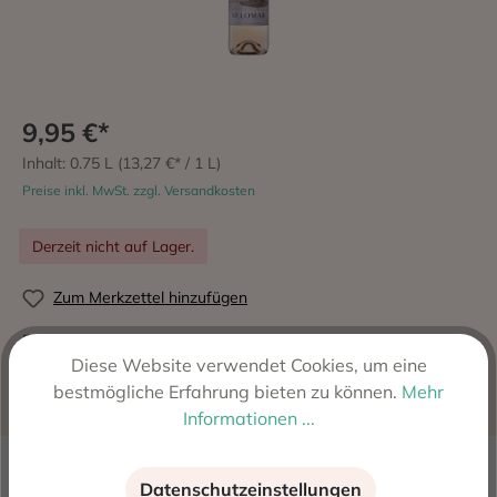
9,95 €*
Inhalt:
0.75 L
(13,27 €* / 1 L)
Preise inkl. MwSt. zzgl. Versandkosten
Derzeit nicht auf Lager.
Zum Merkzettel hinzufügen
Produktnummer:
3264
Diese Website verwendet Cookies, um eine
Hersteller:
Finca Can Axartell S.L., Pollença - Mallorca,
bestmögliche Erfahrung bieten zu können.
Mehr
Spanien
Informationen ...
Beschreibung
Datenschutzeinstellungen