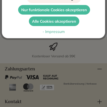
Der spanische Rosewein Can Axartell Velomar Rosado
Nur funktionale Cookies akzeptieren
2024 ist ein Cuvee aus den roten Rebsorten Manto
Negro, Syrah und Merlot.…
Mehr
Alle Cookies akzeptieren
Bewertungen
- Impressum
Kostenloser Versand ab 99€
Zahlungsarten
Banküberweisung | Vorkasse
Kontakt