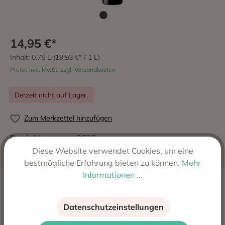
14,95 €*
Inhalt:
0.75 L
(19,93 €* / 1 L)
Preise inkl. MwSt. zzgl. Versandkosten
Derzeit nicht auf Lager.
Zum Merkzettel hinzufügen
Produktnummer:
2628
Hersteller:
Venus la Universal S.L., Falset, Spanien
Diese Website verwendet Cookies, um eine
bestmögliche Erfahrung bieten zu können.
Mehr
Informationen ...
Beschreibung
Anfang 2000 starteten Sara Perez und Rene Barbier
Datenschutzeinstellungen
Sohn mit ihrem eigenen Projekt, der Bodega Orbita