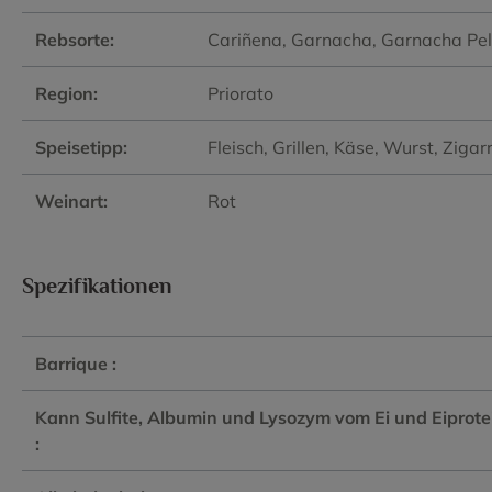
Rebsorte:
Cariñena
, Garnacha
, Garnacha Pe
Region:
Priorato
Speisetipp:
Fleisch
, Grillen
, Käse
, Wurst
, Zigar
Weinart:
Rot
Spezifikationen
Barrique :
Kann Sulfite, Albumin und Lysozym vom Ei und Eiprote
: