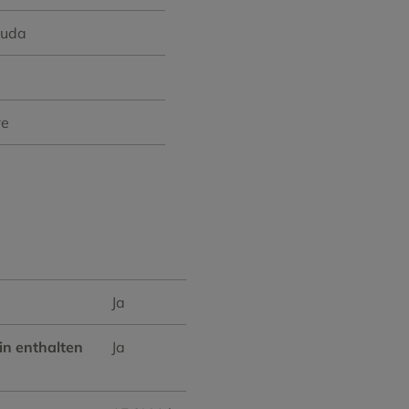
luda
re
Ja
in enthalten
Ja