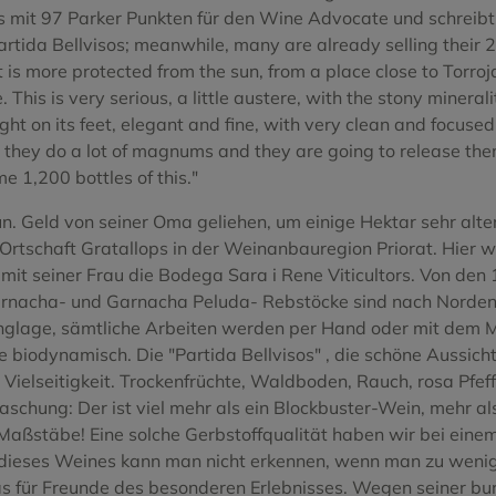
o Blanco
Tinta del Pais
ies mit 97 Parker Punkten für den Wine Advocate und schreib
Partida Bellvisos; meanwhile, many are already selling their 
Treixadura
is more protected from the sun, from a place close to Torroja
This is very serious, a little austere, with the stony minerali
Negro
Viura
ht on its feet, elegant and fine, with very clean and focused 
ize they do a lot of magnums and they are going to release th
Xarel.lo Vermell
1,200 bottles of this."
jun. Geld von seiner Oma geliehen, um einige Hektar sehr alt
rtschaft Gratallops in der Weinanbauregion Priorat. Hier w
mit seiner Frau die Bodega Sara i Rene Viticultors. Von den 
 Garnacha- und Garnacha Peluda- Rebstöcke sind nach Norde
anglage, sämtliche Arbeiten werden per Hand oder mit dem M
 biodynamisch. Die "Partida Bellvisos" , die schöne Aussicht
 Vielseitigkeit. Trockenfrüchte, Waldboden, Rauch, rosa Pfef
ung: Der ist viel mehr als ein Blockbuster-Wein, mehr als d
 Maßstäbe! Eine solche Gerbstoffqualität haben wir bei einem 
t dieses Weines kann man nicht erkennen, wenn man zu weni
was für Freunde des besonderen Erlebnisses. Wegen seiner b