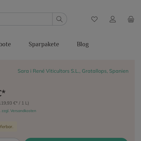
bote
Sparpakete
Blog
Sara i René Viticultors S.L., Gratallops, Spanien
€*
119,93 €* / 1 L)
. zzgl. Versandkosten
ferbar.