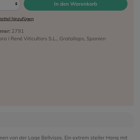
In den Warenkorb
ettel hinzufügen
iffa
mer:
2791
ara i René Viticultors S.L., Gratallops, Spanien
n von der Lage Bellvisos. Ein extrem steiler Hang mit