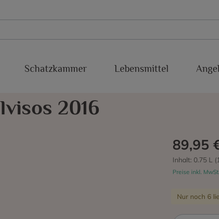
Schatzkammer
Lebensmittel
Ange
xakolina
Süßweine
Conca del Riu Anoia
Baboso Negro
lvisos 2016
Sherry
IGP Valdejalon
Cabernet Franc
Malaga
Cabernet Sauvignon
89,95 
Montsant
Chardonnay
Inhalt:
0.75 L
(
Preise inkl. MwSt
Priorato
Estaladiña
Nur noch 6 lie
cra
Ribeiro
Garnacha Blanca