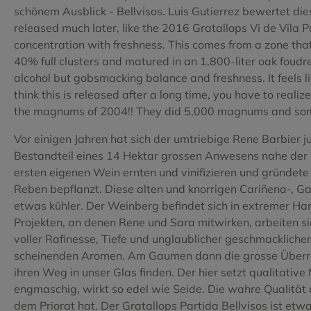
Tempranillo
Tempranill
schönem Ausblick - Bellvisos. Luis Gutierrez bewertet d
released much later, like the 2016 Gratallops Vi de Vila 
Tinta de Toro
Torrontes
concentration with freshness. This comes from a zone that 
40% full clusters and matured in an 1,800-liter oak foudre. 
Verdejo
Vijariego 
alcohol but gobsmacking balance and freshness. It feels lig
think this is released after a long time, you have to real
Viognier
Xarel.lo
the magnums of 2004!! They did 5,000 magnums and some 
Vor einigen Jahren hat sich der umtriebige Rene Barbier 
Bestandteil eines 14 Hektar grossen Anwesens nahe der O
ersten eigenen Wein ernten und vinifizieren und gründete 
Reben bepflanzt. Diese alten und knorrigen Cariñena-,
etwas kühler. Der Weinberg befindet sich in extremer H
Projekten, an denen Rene und Sara mitwirken, arbeiten sie
voller Rafinesse, Tiefe und unglaublicher geschmacklicher
scheinenden Aromen. Am Gaumen dann die grosse Überrasch
ihren Weg in unser Glas finden. Der hier setzt qualitative
engmaschig, wirkt so edel wie Seide. Die wahre Qualitä
dem Priorat hat. Der Gratallops Partida Bellvisos ist et