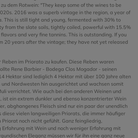
t zu dem Rotwein: "They keep some of the wines to be
2020s. 2016 was a superb vintage in the region, a year of
. This is still tight and young, fermented with 30% to
ty from the slate soils, tightly coiled, powerful with 15.5%
flavors and very fine tannins. This is outstanding. If you
em 20 years after the vintage; they have not yet released
er Reben im Priorato zu kaufen. Diese Reben waren
ollte Rene Barbier - Bodega Clos Mogador - seinen
14 Hektar sind lediglich 4 Hektar mit über 100 Jahre alten
n und Nordwesten hin ausgerichtet und wachsen somit
uli verrichtet. Wie auch bei den anderen Weinen und
, ist ein extrem dunkler und ebenso konzentrierter Wein
fer, abghangenes Fleisch sind nur ein paar der unendlich
iese vielen langweiligen Priorats, die immer häufiger
Priorat noch nicht gefühlt. Ganz feingliedrig,
g Erfahrung mit Wein und noch weniger Erfahrung mit
urgundischen Eleganz müssen wir für ihn eine ganz neue