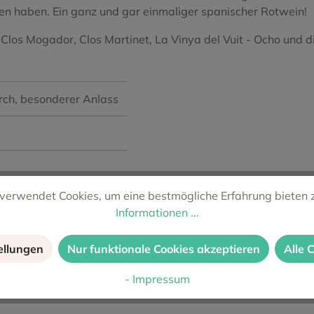
den haben. Ein ganz und gar einmaliger spanischer Rotwein!
 Clos Mogador, Clos Martinet, La Vinya del Vuit - Ocho und
rch
, besonderer Anlass
verwendet Cookies, um eine bestmögliche Erfahrung bieten 
Informationen ...
ellungen
Nur funktionale Cookies akzeptieren
Alle 
- Impressum