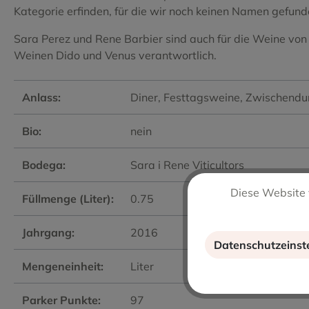
Kategorie erfinden, für die wir noch keinen Namen gefun
Sara Perez und Rene Barbier sind auch für die Weine von
Weinen Dido und Venus verantwortlich.
Anlass:
Diner
, Festtagsweine
, Zwischendu
Bio:
nein
Bodega:
Sara i Rene Viticultors
Diese Website 
Füllmenge (Liter):
0.75
Jahrgang:
2016
Datenschutzeinst
Mengeneinheit:
Liter
Parker Punkte:
97