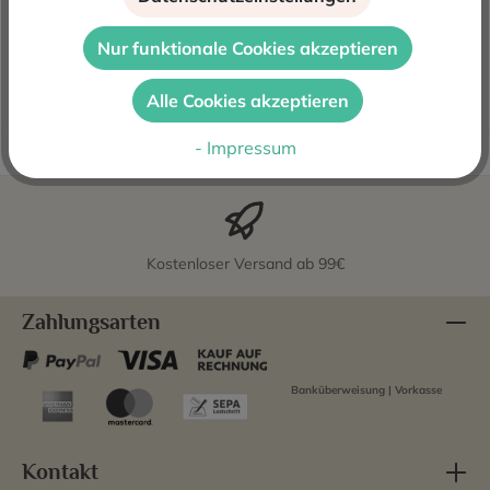
Raventos i Blanc de Nit 2022 0,375l ist ein wundervoller
Nur funktionale Cookies akzeptieren
und charmanter spanischer Cava Rosado. Ob am Strand
in Barcelona o…
Mehr
Alle Cookies akzeptieren
Bewertungen
- Impressum
Kostenloser Versand ab 99€
Zahlungsarten
Banküberweisung | Vorkasse
Kontakt