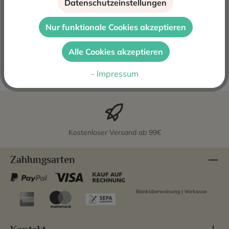
Datenschutzeinstellungen
Beschreibung
Suertes del Marqués Vidonia VP 2022 ist eine Selektion
Nur funktionale Cookies akzeptieren
der besten Partien des Weingutes. Dieser Weißwein ist
noch etwas fein…
Mehr
Alle Cookies akzeptieren
Bewertungen
- Impressum
Kostenloser Versand ab 99€
Zahlungsarten
Banküberweisung | Vorkasse