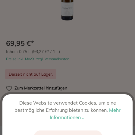
69,95 €*
Inhalt:
0.75 L
(93,27 €* / 1 L)
Preise inkl. MwSt. zzgl. Versandkosten
Derzeit nicht auf Lager.
Zum Merkzettel hinzufügen
Produktnummer:
3042
Diese Website verwendet Cookies, um eine
Hersteller:
Suertes del Marques, Valle de la Orotava,
bestmögliche Erfahrung bieten zu können.
Mehr
Teneriffa - Spanien
Informationen ...