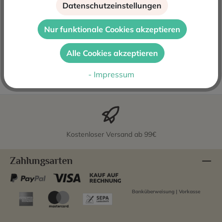
Datenschutzeinstellungen
Beschreibung
Vega Sicilia Valbuena Reserva 2019 ist ein Cuvee aus
Nur funktionale Cookies akzeptieren
97% Tinto Fino oder Tempranillo und 3% Merlot. Der
Wein reift 1 Jahr i…
Mehr
Alle Cookies akzeptieren
Bewertungen
- Impressum
Kostenloser Versand ab 99€
Zahlungsarten
Banküberweisung | Vorkasse