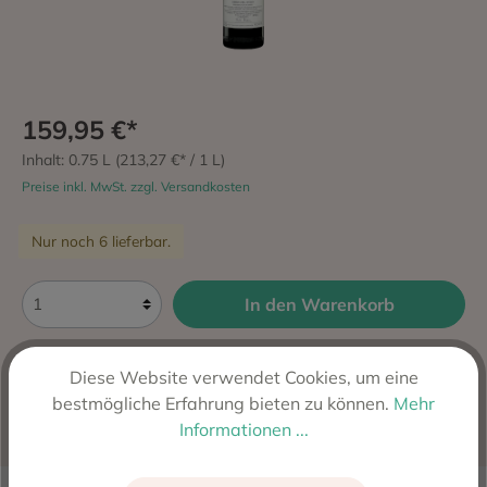
159,95 €*
Inhalt:
0.75 L
(213,27 €* / 1 L)
Preise inkl. MwSt. zzgl. Versandkosten
Nur noch 6 lieferbar.
In den Warenkorb
Zum Merkzettel hinzufügen
Diese Website verwendet Cookies, um eine
Produktnummer:
SW10826
bestmögliche Erfahrung bieten zu können.
Mehr
Hersteller:
Vega Sicilia, Valbuena de Duero, Spanien
Informationen ...