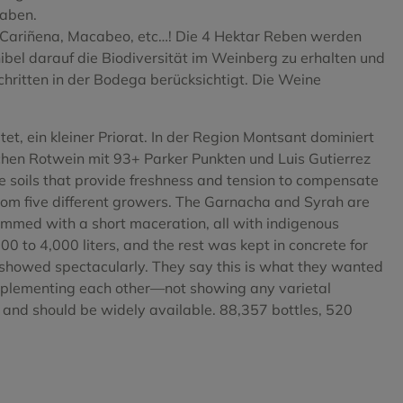
haben.
a, Cariñena, Macabeo, etc…! Die 4 Hektar Reben werden
ibel darauf die Biodiversität im Weinberg zu erhalten und
hritten in der Bodega berücksichtigt. Die Weine
et, ein kleiner Priorat. In der Region Montsant dominiert
chen Rotwein mit 93+ Parker Punkten und Luis Gutierrez
e soils that provide freshness and tension to compensate
rom five different growers. The Garnacha and Syrah are
mmed with a short maceration, all with indigenous
0 to 4,000 liters, and the rest was kept in concrete for
h showed spectacularly. They say this is what they wanted
s complementing each other—not showing any varietal
e and should be widely available. 88,357 bottles, 520