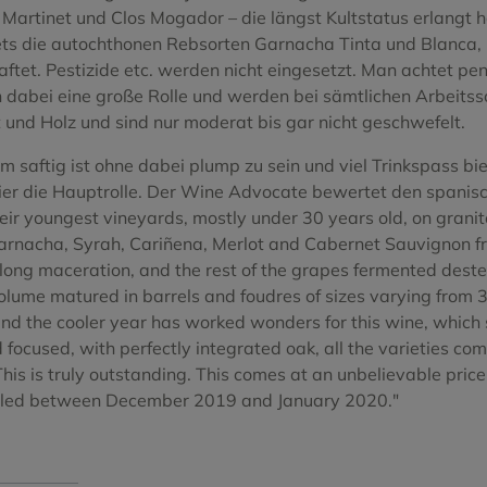
o Blanco
Tinta del Pais
s Martinet und Clos Mogador – die längst Kultstatus erlangt 
 stets die autochthonen Rebsorten Garnacha Tinta und Blanc
Treixadura
ftet. Pestizide etc. werden nicht eingesetzt. Man achtet pen
 dabei eine große Rolle und werden bei sämtlichen Arbeitssc
Negro
Viura
nd Holz und sind nur moderat bis gar nicht geschwefelt.
Xarel.lo Vermell
m saftig ist ohne dabei plump zu sein und viel Trinkspass biet
ier die Hauptrolle. Der Wine Advocate bewertet den spanis
ir youngest vineyards, mostly under 30 years old, on granit
 Garnacha, Syrah, Cariñena, Merlot and Cabernet Sauvignon f
ong maceration, and the rest of the grapes fermented deste
olume matured in barrels and foudres of sizes varying from 30
s and the cooler year has worked wonders for this wine, whic
 and focused, with perfectly integrated oak, all the varietie
is is truly outstanding. This comes at an unbelievable pric
led between December 2019 and January 2020."