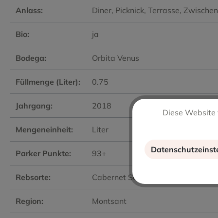
Anlass:
Diner
, Picknick
, Terrasse
, Zwische
Bio:
ja
Bodega:
Orbita Venus
Füllmenge (Liter):
0.75
Jahrgang:
2018
Diese Website 
Mengeneinheit:
Liter
Datenschutzeinst
Parker Punkte:
93+
Rebsorte:
Cabernet Sauvignon
, Garnacha
, S
Region:
Montsant