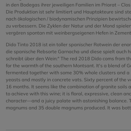
Tempranillo
Tempranill
in den Bodegas ihrer jeweiligen Familien im Priorat – Clo
Die Produktion ist sehr limitiert und Hauptakteure sind
Tinta de Toro
Torrontes
nach ökologischen / biodynamischen Prinzipien bewirtscha
zu verbessern. Die Zyklen der Natur und der Mond spielen
Verdejo
Vijariego 
vergären spontan mit weinbergseigenen Hefen in Zement u
Viognier
Xarel.lo
Dido Tinto 2018 ist ein toller spanischer Rotwein der enor
die spanische Rebsorte Garnacha und diese spielt auch h
schreibt über den Wein:" The red 2018 Dido coms from the
for the warmth of the southern Montsant. It's a blend of
fermented together with some 30% whole clusters and a l
yeasts and mostly in concrete vats. Sixty percent of the v
16 months. It seems like the combination of granite soil
to achieve with this wine; it is floral, expressive, clean
character—and a juicy palate with astonishing balance. Th
magnums and 35 double magnums produced. It was bott