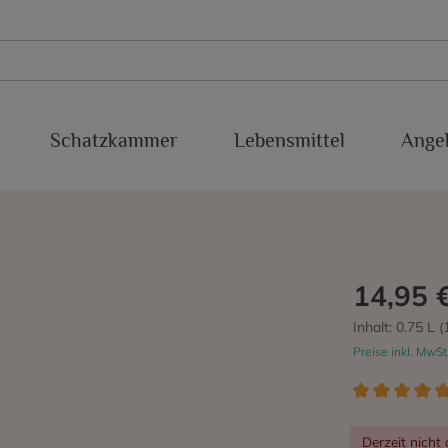
Schatzkammer
Lebensmittel
Ange
xakolina
Süßweine
Conca del Riu Anoia
Baboso Negro
Sherry
IGP Valdejalon
Cabernet Franc
Malaga
Cabernet Sauvignon
14,95 
Montsant
Chardonnay
Inhalt:
0.75 L
(
Preise inkl. MwSt
Priorato
Estaladiña
cra
Ribeiro
Garnacha Blanca
Derzeit nicht 