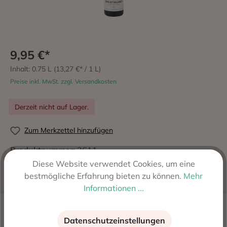
9,95 €*
Inhalt:
0.75 L
(13,27 €* / 1 L)
Preise inkl. MwSt. zzgl. Versandkosten
Derzeit nicht auf Lager.
Zum Merkzettel hinzufügen
Produktnummer:
2611
Hersteller:
Laderas del Montejurra S.L., 31263
Diese Website verwendet Cookies, um eine
Dicastillo, Navarra, Spanien
bestmögliche Erfahrung bieten zu können.
Mehr
Informationen ...
Beschreibung
Datenschutzeinstellungen