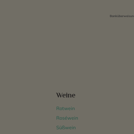
Banküberweisung
Weine
Rotwein
Roséwein
Süßwein