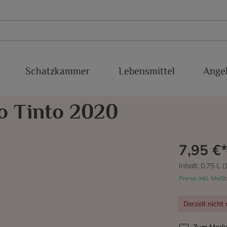
Schatzkammer
Lebensmittel
Ange
xakolina
Süßweine
Conca del Riu Anoia
Baboso Negro
o Tinto 2020
Sherry
IGP Valdejalon
Cabernet Franc
Malaga
Cabernet Sauvignon
7,95 €
Montsant
Chardonnay
Inhalt:
0.75 L
(
Preise inkl. MwSt
Priorato
Estaladiña
Derzeit nicht 
cra
Ribeiro
Garnacha Blanca