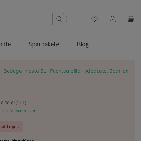
bote
Sparpakete
Blog
Bodega Iniesta SL., Fuentealbilia - Albacete, Spanien
*
10,60 €* / 1 L)
. zzgl. Versandkosten
auf Lager.