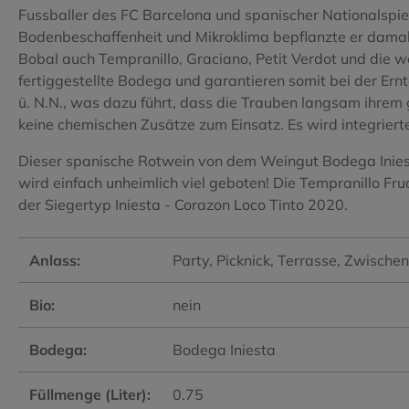
Tempranillo
Tempranill
Fussballer des FC Barcelona und spanischer Nationalspiel
Bodenbeschaffenheit und Mikroklima bepflanzte er damal
Tinta de Toro
Torrontes
Bobal auch Tempranillo, Graciano, Petit Verdot und die 
fertiggestellte Bodega und garantieren somit bei der Ern
Verdejo
Vijariego 
ü. N.N., was dazu führt, dass die Trauben langsam ihre
keine chemischen Zusätze zum Einsatz. Es wird integrier
Viognier
Xarel.lo
Dieser spanische Rotwein von dem Weingut Bodega Iniesta
wird einfach unheimlich viel geboten! Die Tempranillo Fruc
der Siegertyp Iniesta - Corazon Loco Tinto 2020.
Anlass:
Party
, Picknick
, Terrasse
, Zwische
Bio:
nein
Bodega:
Bodega Iniesta
Füllmenge (Liter):
0.75