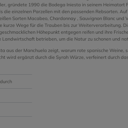
o Blanco
Tinta del Pais
er, gründete 1990 die Bodega Iniesta in seinem Heimatort F
s die einzelnen Parzellen mit den passenden Rebsorten. Auf
Treixadura
weißen Sorten Macabeo, Chardonnay , Sauvignon Blanc und Ve
te kurze Wege für die Trauben bis zur Weiterverarbeitung. D
Negro
Viura
m geschmacklichen Höhepunkt entgegen reifen und ihre Frisc
te Landwirtschaft betrieben, um die Natur zu schonen und na
Xarel.lo Vermell
 aus der Manchuela zeigt, warum rote spanische Weine, selb
ht wird ergänzt durch die Syrah Würze, verfeinert durch das sa
ndurch