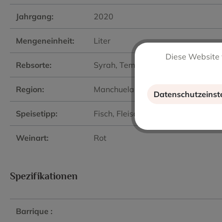
Jahrgang:
2020
Mengeneinheit:
Liter
Diese Website 
Rebsorte:
Syrah
, Tempranillo
Region:
Manchuela
Datenschutzeinst
Speisetipp:
Fisch
, Fleisch
, Grillen
, Pasta
, Salat
Weinart:
Rot
Spezifikationen
Barrique :