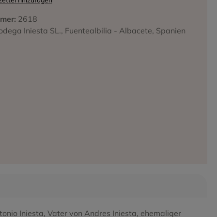
ettel hinzufügen
mer:
2618
odega Iniesta SL., Fuentealbilia - Albacete, Spanien
iffa
onio Iniesta, Vater von Andres Iniesta, ehemaliger