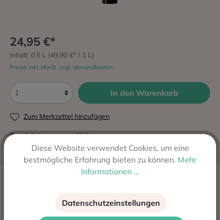
24,95 €*
Inhalt:
0.5 L
(49,90 €* / 1 L)
Preise inkl. MwSt. zzgl. Versandkosten
In den Warenkorb
Zum Merkzettel hinzufügen
Produktnummer:
490
Hersteller:
Bodegas Olivares S.L., Jumilla, Spanien
Diese Website verwendet Cookies, um eine
bestmögliche Erfahrung bieten zu können.
Mehr
Informationen ...
Beschreibung
Der rote Süßwein aus alten Monastrell Reben Olivares
Datenschutzeinstellungen
Dulce Monastrell 2017 gehört zu den besten