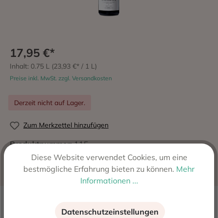
17,95 €*
Inhalt:
0.75 L
(23,93 €* / 1 L)
Preise inkl. MwSt. zzgl. Versandkosten
Derzeit nicht auf Lager.
Zum Merkzettel hinzufügen
Produktnummer:
115
Hersteller:
Rafael Cambra S.L., Fontanars dels Alforins
Diese Website verwendet Cookies, um eine
- Valencia, Spanien
bestmögliche Erfahrung bieten zu können.
Mehr
Informationen ...
Beschreibung
Datenschutzeinstellungen