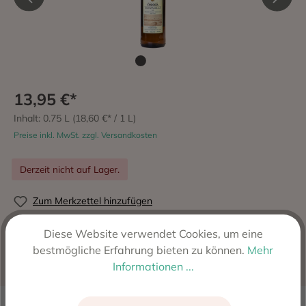
13,95 €*
Inhalt:
0.75 L
(18,60 €* / 1 L)
Preise inkl. MwSt. zzgl. Versandkosten
Derzeit nicht auf Lager.
Zum Merkzettel hinzufügen
Produktnummer:
385
Diese Website verwendet Cookies, um eine
Hersteller:
J.C. Gutierrez Colosia, El Puerto de Santa
bestmögliche Erfahrung bieten zu können.
Mehr
Maria - Cadiz, Spanien
Informationen ...