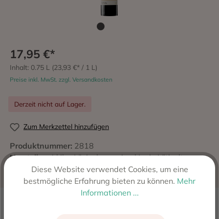
17,95 €*
Inhalt:
0.75 L
(23,93 €* / 1 L)
Preise inkl. MwSt. zzgl. Versandkosten
Derzeit nicht auf Lager.
Zum Merkzettel hinzufügen
Produktnummer:
2818
Hersteller:
4 kilos Vinicola per Apol Ionia Viticultors
S.A.T., 07200 Felanitx, Spanien
Diese Website verwendet Cookies, um eine
bestmögliche Erfahrung bieten zu können.
Mehr
Informationen ...
Beschreibung