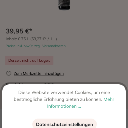
39,95 €*
Inhalt:
0.75 L
(53,27 €* / 1 L)
Preise inkl. MwSt. zzgl. Versandkosten
Derzeit nicht auf Lager.
Zum Merkzettel hinzufügen
Produktnummer:
2899
Hersteller:
4 kilos Vinicola per Apol Ionia Viticultors
Diese Website verwendet Cookies, um eine
S.A.T., 07200 Felanitx, Spanien
bestmögliche Erfahrung bieten zu können.
Mehr
Informationen ...
Beschreibung
Datenschutzeinstellungen