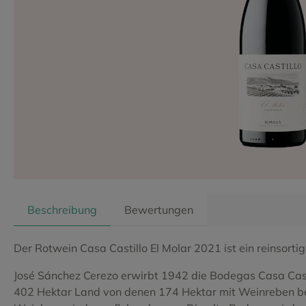
Ribera del Duero
Garnacha Peluda
Rioja
Garnacha T
Tarragona
Godello
Toro
Graciano
Valdeorras
Hondarrabi Zuri Zerratie
Valencia
Izkiriot Ha
Vino de la Tierra
Listan Blanco
Vino de Pa
Listan Neg
Loureiro
Macabeo
Manto Negro
Mazuelo
Merlot
Merseguer
Moscatel
Palomino F
Beschreibung
Bewertungen
Pedral
Pedro Xim
Der Rotwein Casa Castillo El Molar 2021 ist ein reinsort
Prensal Blanc
Prieto Picu
José Sánchez Cerezo erwirbt 1942 die Bodegas Casa Casti
Souson
Sumoll
402 Hektar Land von denen 174 Hektar mit Weinreben bepfl