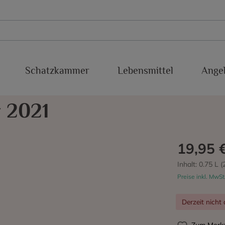
Schatzkammer
Lebensmittel
Ange
xakolina
Süßweine
Conca del Riu Anoia
Baboso Negro
r 2021
Sherry
IGP Valdejalon
Cabernet Franc
Malaga
Cabernet Sauvignon
19,95 
Montsant
Chardonnay
Inhalt:
0.75 L
(
Preise inkl. MwSt
Priorato
Estaladiña
Derzeit nicht 
cra
Ribeiro
Garnacha Blanca