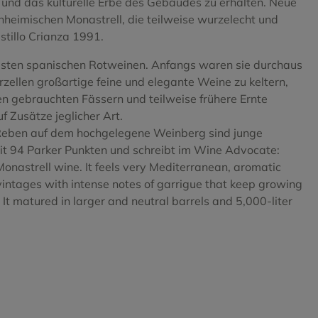
 und das kulturelle Erbe des Gebäudes zu erhalten. Neue
heimischen Monastrell, die teilweise wurzelecht und
tillo Crianza 1991.
testen spanischen Rotweinen. Anfangs waren sie durchaus
rzellen großartige feine und elegante Weine zu keltern,
n gebrauchten Fässern und teilweise frühere Ernte
f Zusätze jeglicher Art.
 Reben auf dem hochgelegene Weinberg sind junge
it 94 Parker Punkten und schreibt im Wine Advocate:
Monastrell wine. It feels very Mediterranean, aromatic
 vintages with intense notes of garrigue that keep growing
 It matured in larger and neutral barrels and 5,000-liter