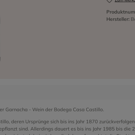
intorera
Rueda
Gewürztraminer
Zum Merkz
Produktnum
Utiel-Requena
Hondarrabi Zuri
Hersteller:
B
ndi
Valle de la Orotava - Tener
Lado
go
ro
Lore Makala
Malvasia
Mencia
a
Monastrell
ino
Parellada
enez
Pinot Noir
iger Garnacha - Wein der Bodega Casa Castillo.
do
Sauvignon Blanc
llo, deren Ursprünge sich bis ins Jahr 1870 zurückverfolgen
Syrah
anzt sind. Allerdings dauert es bis ins Jahr 1985 bis die 