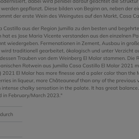
dernisiert, dabei wird penibel darauf geachtet die Struktur
o Blanco
Tinta del Pais
rden gepflanzt. Diese bilden von Beginn an, neben der ein
kommt der erste Wein des Weingutes auf den Markt, Casa Cas
Treixadura
 Castillo aus der Region Jumilla zu den besten und begehr
Negro
Viura
h hat es Jose Maria Vicente verstanden aus den einzelnen Pa
nnt wiedergeben. Fermenationen in Zement, Ausbau in große
Xarel.lo Vermell
ird traditionell gearbeitet, ökologisch und unter Verzicht au
cha dessen Trauben von dem Weinberg El Molar stammen. Die
anischen Rotwein aus Jumilla Casa Castillo El Molar 2021 m
l) 2021 El Molar has more finesse and a paler color than the 
erries in liqueur, more Châteauneuf than any of the previous
intense chalky sensation in the palate. It has great balance.
ed in February/March 2023."
ndurch