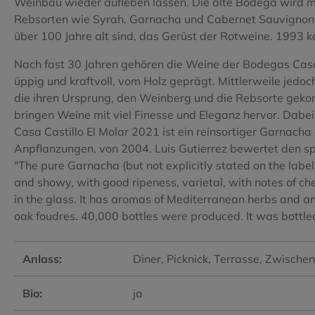
Weinbau wieder aufleben lassen. Die alte Bodega wird mo
Tempranillo
Tempranill
Rebsorten wie Syrah, Garnacha und Cabernet Sauvignon we
über 100 Jahre alt sind, das Gerüst der Rotweine. 1993 
Tinta de Toro
Torrontes
Nach fast 30 Jahren gehören die Weine der Bodegas Casa
Verdejo
Vijariego 
üppig und kraftvoll, vom Holz geprägt. Mittlerweile jedoc
die ihren Ursprung, den Weinberg und die Rebsorte geko
Viognier
Xarel.lo
bringen Weine mit viel Finesse und Eleganz hervor. Dabei w
Casa Castillo El Molar 2021 ist ein reinsortiger Garna
Anpflanzungen, von 2004. Luis Gutierrez bewertet den sp
"The pure Garnacha (but not explicitly stated on the labe
and showy, with good ripeness, varietal, with notes of ch
in the glass. It has aromas of Mediterranean herbs and an 
oak foudres. 40,000 bottles were produced. It was bottl
Anlass:
Diner
, Picknick
, Terrasse
, Zwische
Bio:
ja