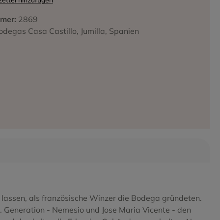
ettel hinzufügen
mer:
2869
odegas Casa Castillo, Jumilla, Spanien
iffa
 lassen, als französische Winzer die Bodega gründeten.
2. Generation - Nemesio und Jose Maria Vicente - den