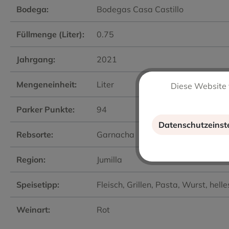
Bodega:
Bodegas Casa Castillo
Füllmenge (Liter):
0.75
Jahrgang:
2021
Mengeneinheit:
Liter
Diese Website 
Parker Punkte:
94
Datenschutzeinst
Rebsorte:
Garnacha
Region:
Jumilla
Speisetipp:
Fleisch
, Grillen
, Pasta
, Wurst
, hell
Weinart:
Rot