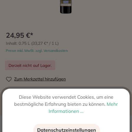
24,95 €*
Inhalt:
0.75 L
(33,27 €* / 1 L)
Preise inkl. MwSt. zzgl. Versandkosten
Derzeit nicht auf Lager.
Zum Merkzettel hinzufügen
Produktnummer:
2667
Diese Website verwendet Cookies, um eine
Hersteller:
Alejandro Fernandez Original Pesquera,
bestmögliche Erfahrung bieten zu können.
Mehr
Spanien
Informationen ...
Beschreibung
Datenschutzeinstellungen