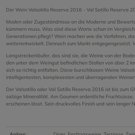
Tempranillo
Tempranill
Der Wein Valsotillo Reserva 2016 - Val Sotillo Reserva 2
Tinta de Toro
Torrontes
Moden oder Zugeständnisse an die Moderne und Bewertung
kümmern muss. Was sind diese Worte schon im Vergleich z
Verdejo
Vijariego 
Generationen pflegt? Wein machen wie die Vorfahren, da
Viognier
Xarel.lo
weiterentwickelt. Dennoch zum Markt entgegengesetzt. Wa
Langstreckenläufer, das sind sie, die Weine von der Bode
den unter dem Weingut befindlichen Stollen von über 2 k
sich so richtig entfalten. Diese burschikosen Weine Valso
intelligentesten, komplexesten und überragenden Weinen 
Der Valsotillo oder Val Sotillo Reserva 2016 ist bis zum 
salzige Mineralität. Am Gaumen ordentliche Fruchtsüsse, 
erscheinen lässt. Sein druckvolles Finish und sein lang
Anlass:
Diner
, Festtagsweine
, Terrasse
, Zw