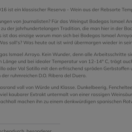
o Blanco
Tinta del Pais
016 ist ein klassischer Reserva - Wein aus der Rebsorte Temp
Treixadura
en von Journalisten? Für das Weingut Bodegas Ismael Arroy
u der jahrhundertelangen Tradition, die man hier in der Bod
Negro
Viura
s ist das einzige worum man sich bei Bodegas Ismael Arroyo
Xarel.lo Vermell
s soll's? Was heute out ist wird übermorgen wieder in sein.
gas Ismael Arroyo. Kein Wunder, denn alle Arbeitsschritte s
m Länge und bei idealer Temperatur von 12-14° C, trägt auc
tillo oder Val Sotillo mit den erfrischend spröden Gerbstoffe
der ruhmreichen D.O. Ribera del Duero.
Glasrand voll von Würde und Klasse. Dunkelbeerig, Fencheltee
viel kaubarer Extrakt untermalt von einer rassigen Weinsäur
er Nachhall machen ihn zu einem denkwürdigen spanischen Rot
ischendurch
, besonderer