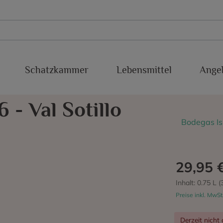
Schatzkammer
Lebensmittel
Ange
xakolina
Süßweine
Conca del Riu Anoia
Baboso Negro
 - Val Sotillo
Sherry
IGP Valdejalon
Cabernet Franc
Bodegas Ism
Malaga
Cabernet Sauvignon
Montsant
Chardonnay
29,95 
Priorato
Estaladiña
Inhalt:
0.75 L
(
Preise inkl. MwSt
cra
Ribeiro
Garnacha Blanca
Derzeit nicht 