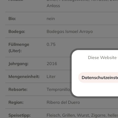
Anlass
Bio:
nein
Bodega:
Bodegas Ismael Arroyo
Füllmenge
0.75
(Liter):
Diese Website 
Jahrgang:
2016
Mengeneinheit:
Liter
Datenschutzeinst
Rebsorte:
Tempranillo
, Tinta del Pais
Region:
Ribera del Duero
Speisetipp:
Fleisch
, Grillen
, Wurst
, Zigarre
, helle