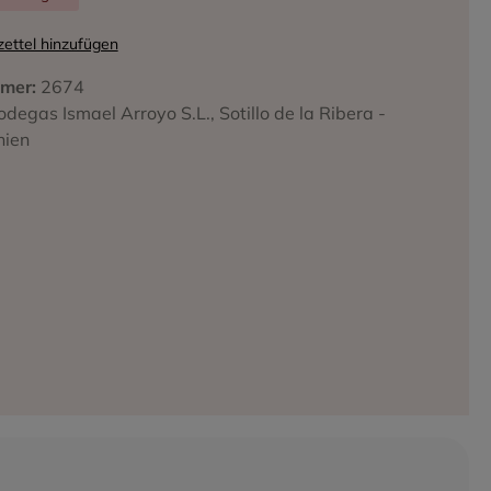
ettel hinzufügen
mer:
2674
iffa
odegas Ismael Arroyo S.L., Sotillo de la Ribera -
nien