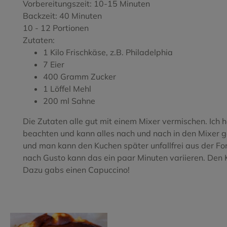
Vorbereitungszeit: 10-15 Minuten
Tempranillo
Tempranill
Backzeit: 40 Minuten
10 - 12 Portionen
Tinta de Toro
Torrontes
Zutaten:
Verdejo
Vijariego 
1 Kilo Frischkäse, z.B. Philadelphia
7 Eier
Viognier
Xarel.lo
400 Gramm Zucker
1 Löffel Mehl
200 ml Sahne
Die Zutaten alle gut mit einem Mixer vermischen. Ic
beachten und kann alles nach und nach in den Mixer 
und man kann den Kuchen später unfallfrei aus der Fo
nach Gusto kann das ein paar Minuten variieren. Den
Dazu gabs einen Capuccino!