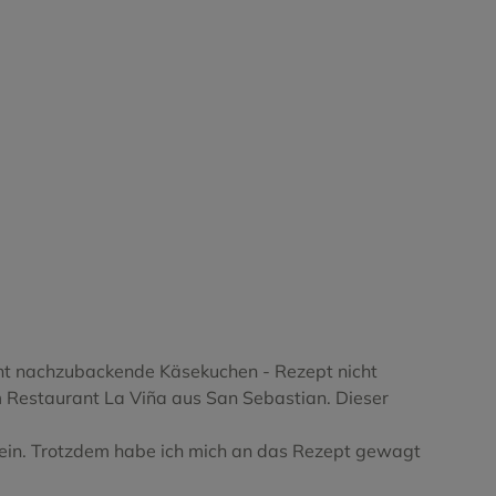
iffa
icht nachzubackende Käsekuchen - Rezept nicht
m Restaurant La Viña aus San Sebastian. Dieser
 nein. Trotzdem habe ich mich an das Rezept gewagt