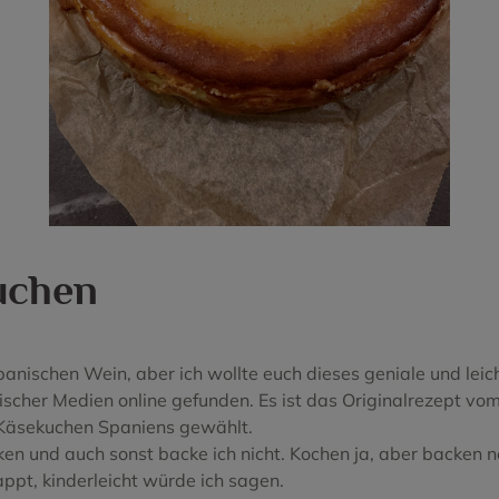
intorera
Rueda
Gewürztraminer
Utiel-Requena
Hondarrabi Zuri
ndi
Valle de la Orotava - Tener
Lado
go
ro
Lore Makala
Malvasia
Mencia
uchen
a
Monastrell
ino
Parellada
spanischen Wein, aber ich wollte euch dieses geniale und le
enez
Pinot Noir
scher Medien online gefunden. Es ist das Originalrezept vo
do
Sauvignon Blanc
 Käsekuchen Spaniens gewählt.
ken und auch sonst backe ich nicht. Kochen ja, aber backen
Syrah
pt, kinderleicht würde ich sagen.