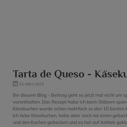
Ribera del Duero
Garnacha Peluda
Rioja
Garnacha T
Tarragona
Godello
Toro
Graciano
Valdeorras
Hondarrabi Zuri Zerratie
Valencia
Izkiriot Ha
Vino de la Tierra
Listan Blanco
Vino de Pa
Listan Neg
Loureiro
Macabeo
Manto Negro
Mazuelo
Tarta de Queso - Käsek
Merlot
Merseguer
Moscatel
Palomino F
15. März 2023
Bei diesem Blog - Beitrag geht es jetzt mal nicht um 
Pedral
Pedro Xim
vorenthalten. Das Rezept habe ich beim Stöbern spani
Prensal Blanc
Prieto Picu
Käsekuchen wurde schon mehrfach zu den 10 besten
Ich liebe Käsekuchen, habe aber noch nie einen gebac
Souson
Sumoll
und den Kuchen gebacken und es hat auf Anhieb geklap