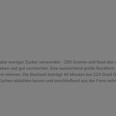
o Blanco
Tinta del Pais
Treixadura
Negro
Viura
Xarel.lo Vermell
h habe weniger Zucker verwendet - 200 Gramm und fand das v
geben und gut vermischen. Eine ausreichend große Backform
rm nehmen. Die Backzeit beträgt 40 Minuten bei 220 Grad Ob
 Kuchen abkühlen lassen und anschließend aus der Form neh