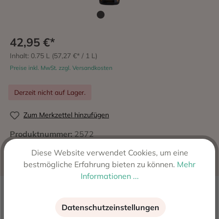
42,95 €*
Inhalt:
0.75 L
(57,27 €* / 1 L)
Preise inkl. MwSt. zzgl. Versandkosten
Derzeit nicht auf Lager.
Zum Merkzettel hinzufügen
Produktnummer:
2572
Hersteller:
Luis Anxo Rodriguez Vazquez, Arnoia,
Diese Website verwendet Cookies, um eine
Spanien
bestmögliche Erfahrung bieten zu können.
Mehr
Informationen ...
Beschreibung
Datenschutzeinstellungen
Luis Anxo Rodriguez gründete 1988 nach seinem